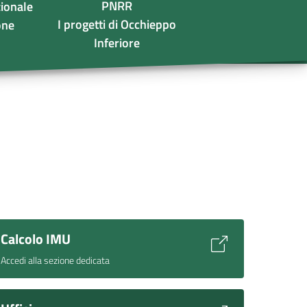
PNRR
ionale
I progetti di Occhieppo
one
Inferiore
Calcolo IMU
Accedi alla sezione dedicata