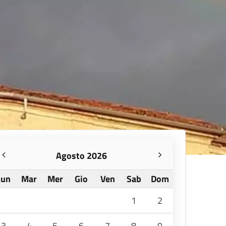
Agosto 2026
Lun
Mar
Mer
Gio
Ven
Sab
Dom
1
2
3
4
5
6
7
8
9