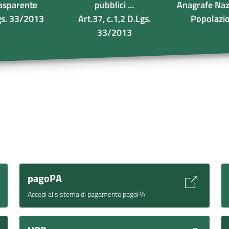
asparente
pubblici ...
Anagrafe Naz
gs. 33/2013
Art.37, c.1,2 D.Lgs.
Popolazi
33/2013
pagoPA
Accedi al sistema di pagamento pagoPA