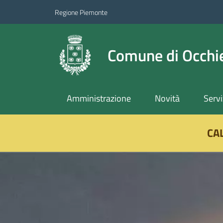
Regione Piemonte
Comune di Occhie
Amministrazione
Novità
Servi
Vai ai contenuti
Vai al footer
CA