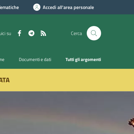
Tematiche
Accedi all'area personale
Facebook
Telegram
RSS
ici su
Cerca
one
Documenti e dati
Tutti gli argomenti
ATA