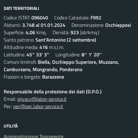
DATI TERRITORIALI
Codice ISTAT:
096040
Codice Catastale:
F992
Abitanti:
3.748 al 01.01.2024
Denominazione:
Occhieppesi
Superficie:
4,06
Kmq. Densità:
923
(ab/kmq.)
Santo patrono:
Sant'Antonino (2 settembre)
Altitudine media:
416
m.s.l.m.
Latitudine:
45° 33' 3''
Longitudine:
8° 1' 20''
Comuni limitrofi:
Biella, Occhieppo Superiore, Muzzano,
Camburzano, Mongrando, Ponderano
Frazioni e borgate:
Barazzone
Responsabile della protezione dei dati (D.P.O.)
Email:
privacy@labor-service.it
Pec:
pec@pec.labor-service.it
UTILITÀ
Amministrazione Trasparente