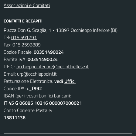
Associazioni e Comitati
CONTATTI E RECAPITI
Piazza Don G. Scaglia, 1 - 13897 Occhieppo Inferiore (BI)
Tel:
015.591791
Fax:
015.2592889
Codice Fiscale:
00351490024
Partita IVA:
00351490024
P.E.C.:
occhieppoinferiore@pec.ptbiellese.it
Email:
urp@occhieppoinf.it
Fatturazione Elettronica:
vedi
Uffici
Codice IPA:
c_f992
IBAN (per i vostri bonifici bancari):
IT 45 G 06085 10316 000007000021
Conto Corrente Postale:
15811136