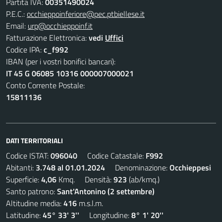
Partita IVA:
00351490024
P.E.C.:
occhieppoinferiore@pec.ptbiellese.it
Email:
urp@occhieppoinf.it
Fatturazione Elettronica:
vedi
Uffici
Codice IPA:
c_f992
IBAN (per i vostri bonifici bancari):
IT 45 G 06085 10316 000007000021
Conto Corrente Postale:
15811136
DATI TERRITORIALI
Codice ISTAT:
096040
Codice Catastale:
F992
Abitanti:
3.748 al 01.01.2024
Denominazione:
Occhieppesi
Superficie:
4,06
Kmq. Densità:
923
(ab/kmq.)
Santo patrono:
Sant'Antonino (2 settembre)
Altitudine media:
416
m.s.l.m.
Latitudine:
45° 33' 3''
Longitudine:
8° 1' 20''