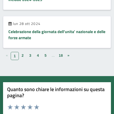
lun 28 ott 2024
Celebrazione della giornata dell'unita' nazionale e delle
forze armate
«
2
3
4
5
...
18
»
1
Quanto sono chiare le informazioni su questa
pagina?
Valuta da 1 a 5 stelle la pagina
Valuta 1 stelle su 5
Valuta 2 stelle su 5
Valuta 3 stelle su 5
Valuta 4 stelle su 5
Valuta 5 stelle su 5