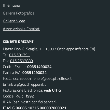
Il Territorio
Galleria Fotografica
Galleria Video
Associazioni e Comitati
CONTATTI E RECAPITI
Piazza Don G. Scaglia, 1 - 13897 Occhieppo Inferiore (BI)
Tel:
015.591791
Fax:
015.2592889
Codice Fiscale:
00351490024
Partita IVA:
00351490024
P.E.C.:
occhieppoinferiore@pec.ptbiellese.it
Email:
urp@occhieppoinf.it
Fatturazione Elettronica:
vedi
Uffici
Codice IPA:
c_f992
IBAN (per i vostri bonifici bancari):
IT 45 G 06085 10316 000007000021