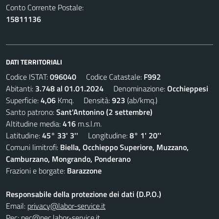
Conto Corrente Postale:
15811136
DATI TERRITORIALI
Codice ISTAT:
096040
Codice Catastale:
F992
Abitanti:
3.748 al 01.01.2024
Denominazione:
Occhieppesi
Superficie:
4,06
Kmq. Densità:
923
(ab/kmq.)
Santo patrono:
Sant'Antonino (2 settembre)
Altitudine media:
416
m.s.l.m.
Latitudine:
45° 33' 3''
Longitudine:
8° 1' 20''
Comuni limitrofi:
Biella, Occhieppo Superiore, Muzzano,
Camburzano, Mongrando, Ponderano
Frazioni e borgate:
Barazzone
Responsabile della protezione dei dati (D.P.O.)
Email:
privacy@labor-service.it
Pec:
pec@pec.labor-service.it