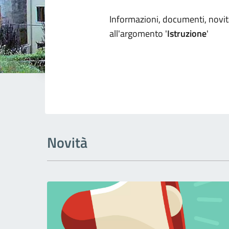
Dettagli arg
Informazioni, documenti, novità
all'argomento '
Istruzione
'
Novità