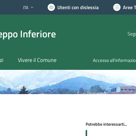
Utenti con dislessia
Aree 
ITA
Lingua attiva:
ppo Inferiore
Segu
zi
Vivere il Comune
Accesso all'informazi
Potrebbe interessarti...