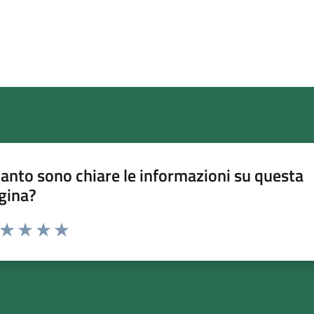
anto sono chiare le informazioni su questa
gina?
a da 1 a 5 stelle la pagina
ta 1 stelle su 5
Valuta 2 stelle su 5
Valuta 3 stelle su 5
Valuta 4 stelle su 5
Valuta 5 stelle su 5