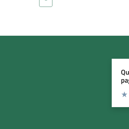
Qu
pa
Valut
Valu