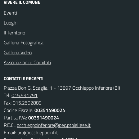
VIVERE IL COMUNE
Eventi
Luoghi
Il Territorio
Galleria Fotografica
Galleria Video
Associazioni e Comitati
CONTATTI E RECAPITI
Piazza Don G. Scaglia, 1 - 13897 Occhieppo Inferiore (BI)
Tel:
015.591791
Fax:
015.2592889
Codice Fiscale:
00351490024
Partita IVA:
00351490024
P.E.C.:
occhieppoinferiore@pec.ptbiellese.it
Email:
urp@occhieppoinf.it