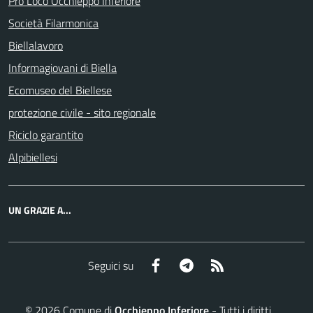
Pro Loco Occhieppo Inferiore
Società Filarmonica
Biellalavoro
Informagiovani di Biella
Ecomuseo del Biellese
protezione civile - sito regionale
Riciclo garantito
Alpibiellesi
UN GRAZIE A...
Facebook
Telegram
RSS
Seguici su
©
2026
Comune di
Occhieppo Inferiore
- Tutti i diritti