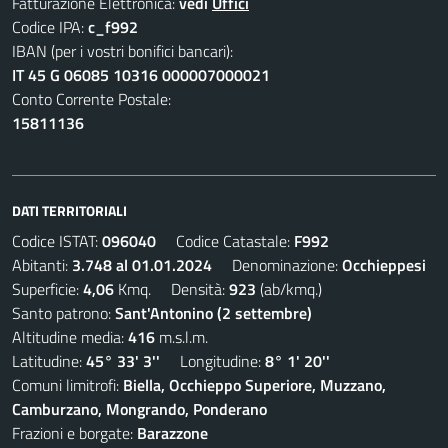
Fatturazione Elettronica:
vedi
Uffici
Codice IPA:
c_f992
IBAN (per i vostri bonifici bancari):
IT 45 G 06085 10316 000007000021
Conto Corrente Postale:
15811136
DATI TERRITORIALI
Codice ISTAT:
096040
Codice Catastale:
F992
Abitanti:
3.748 al 01.01.2024
Denominazione:
Occhieppesi
Superficie:
4,06
Kmq. Densità:
923
(ab/kmq.)
Santo patrono:
Sant'Antonino (2 settembre)
Altitudine media:
416
m.s.l.m.
Latitudine:
45° 33' 3''
Longitudine:
8° 1' 20''
Comuni limitrofi:
Biella, Occhieppo Superiore, Muzzano,
Camburzano, Mongrando, Ponderano
Frazioni e borgate:
Barazzone