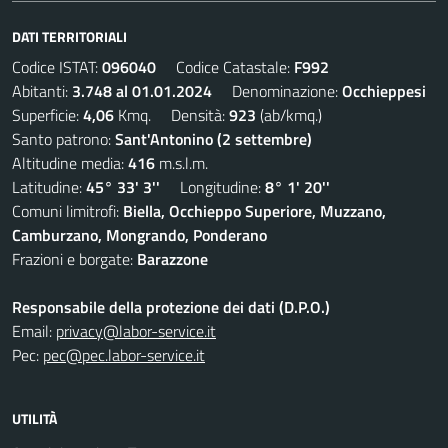
DATI TERRITORIALI
Codice ISTAT:
096040
Codice Catastale:
F992
Abitanti:
3.748 al 01.01.2024
Denominazione:
Occhieppesi
Superficie:
4,06
Kmq. Densità:
923
(ab/kmq.)
Santo patrono:
Sant'Antonino (2 settembre)
Altitudine media:
416
m.s.l.m.
Latitudine:
45° 33' 3''
Longitudine:
8° 1' 20''
Comuni limitrofi:
Biella, Occhieppo Superiore, Muzzano,
Camburzano, Mongrando, Ponderano
Frazioni e borgate:
Barazzone
Responsabile della protezione dei dati (D.P.O.)
Email:
privacy@labor-service.it
Pec:
pec@pec.labor-service.it
UTILITÀ