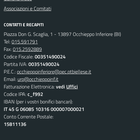
Associazioni e Comitati
CONTATTI E RECAPITI
Piazza Don G. Scaglia, 1 - 13897 Occhieppo Inferiore (BI)
Tel:
015.591791
Fax:
015.2592889
Codice Fiscale:
00351490024
Partita IVA:
00351490024
P.E.C.:
occhieppoinferiore@pec.ptbiellese.it
Email:
urp@occhieppoinf.it
Fatturazione Elettronica:
vedi
Uffici
Codice IPA:
c_f992
IBAN (per i vostri bonifici bancari):
IT 45 G 06085 10316 000007000021
Conto Corrente Postale:
15811136