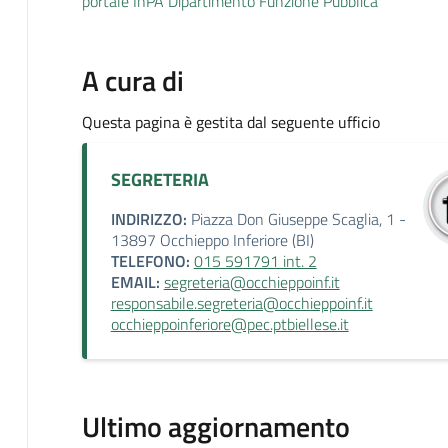
portale InPA Dipartimento Funzione Pubblica
A cura di
Questa pagina è gestita dal seguente ufficio
SEGRETERIA
INDIRIZZO:
Piazza Don Giuseppe Scaglia, 1 -
13897 Occhieppo Inferiore (BI)
TELEFONO:
015 591791 int. 2
EMAIL:
segreteria@occhieppoinf.it
responsabile.segreteria@occhieppoinf.it
occhieppoinferiore@pec.ptbiellese.it
Ultimo aggiornamento