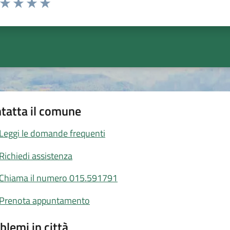
ta 1 stelle su 5
Valuta 2 stelle su 5
Valuta 3 stelle su 5
Valuta 4 stelle su 5
Valuta 5 stelle su 5
tatta il comune
Leggi le domande frequenti
Richiedi assistenza
Chiama il numero 015.591791
Prenota appuntamento
blemi in città