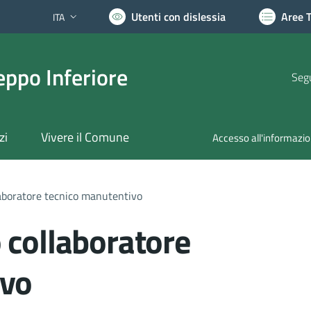
Utenti con dislessia
Aree 
ITA
Lingua attiva:
ppo Inferiore
Segu
zi
Vivere il Comune
Accesso all'informazi
laboratore tecnico manutentivo
 collaboratore
ivo