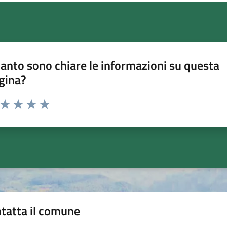
anto sono chiare le informazioni su questa
gina?
a da 1 a 5 stelle la pagina
ta 1 stelle su 5
Valuta 2 stelle su 5
Valuta 3 stelle su 5
Valuta 4 stelle su 5
Valuta 5 stelle su 5
tatta il comune