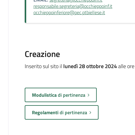
responsabile.segreteria@occhieppoinf.it
occhieppoinferiore@pec.ptbiellese.it
Creazione
Inserito sul sito il
lunedì 28 ottobre 2024
alle or
Modulistica
di pertinenza
Regolamenti
di pertinenza