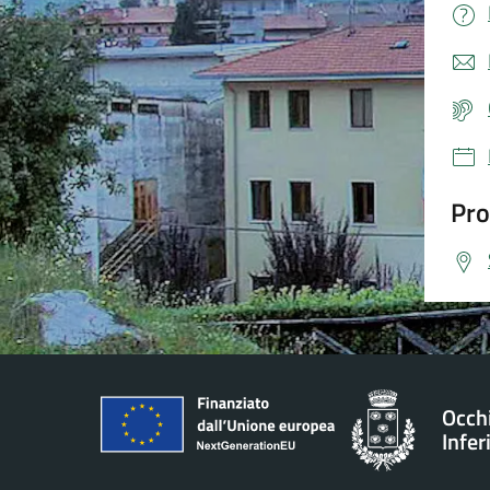
Pro
Occh
Infer