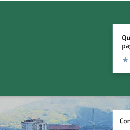
Qu
pa
Valut
Valu
Con