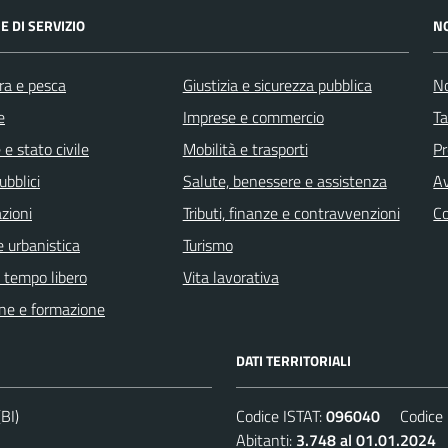
E DI SERVIZIO
N
ra e pesca
Giustizia e sicurezza pubblica
No
e
Imprese e commercio
Ta
e stato civile
Mobilità e trasporti
Pr
ubblici
Salute, benessere e assistenza
Av
zioni
Tributi, finanze e contravvenzioni
C
 urbanistica
Turismo
e tempo libero
Vita lavorativa
ne e formazione
DATI TERRITORIALI
BI)
Codice ISTAT:
096040
Codice C
Abitanti:
3.748 al 01.01.2024
D