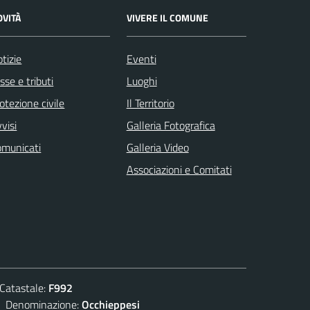
OVITÀ
VIVERE IL COMUNE
tizie
Eventi
sse e tributi
Luoghi
otezione civile
Il Territorio
visi
Galleria Fotografica
omunicati
Galleria Video
Associazioni e Comitati
atastale:
F992
enominazione:
Occhieppesi