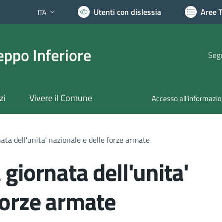
Utenti con dislessia
Aree 
ITA
Lingua attiva:
ppo Inferiore
Segu
zi
Vivere il Comune
Accesso all'informazi
ata dell'unita' nazionale e delle forze armate
 giornata dell'unita'
forze armate