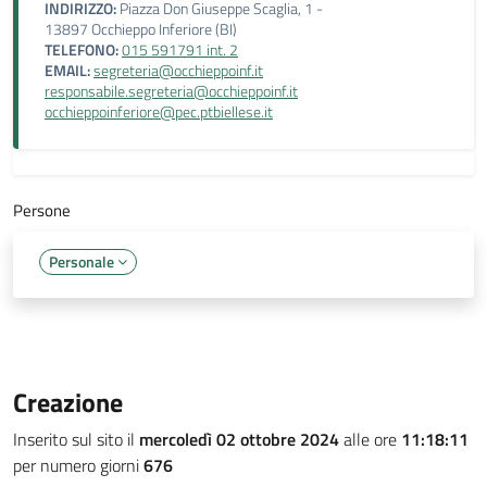
INDIRIZZO:
Piazza Don Giuseppe Scaglia, 1 -
13897 Occhieppo Inferiore (BI)
TELEFONO:
015 591791 int. 2
EMAIL:
segreteria@occhieppoinf.it
responsabile.segreteria@occhieppoinf.it
occhieppoinferiore@pec.ptbiellese.it
Persone
Personale
Creazione
Inserito sul sito il
mercoledì 02 ottobre 2024
alle ore
11:18:11
per numero giorni
676