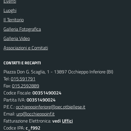
Eventi
Luoghi
Il Territorio
Galleria Fotografica
Galleria Video
Associazioni e Comitati
CONTATTI E RECAPITI
Piazza Don G. Scaglia, 1 - 13897 Occhieppo Inferiore (BI)
Tel:
015.591791
Fax:
015.2592889
Codice Fiscale:
00351490024
Partita IVA:
00351490024
P.E.C.:
occhieppoinferiore@pec.ptbiellese.it
Email:
urp@occhieppoinf.it
Fatturazione Elettronica:
vedi
Uffici
Codice IPA:
c_f992