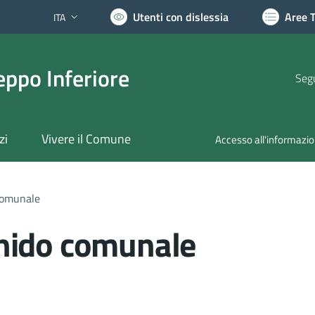
Utenti con dislessia
Aree 
ITA
Lingua attiva:
ppo Inferiore
Segu
zi
Vivere il Comune
Accesso all'informazi
 comunale
o nido comunale
nto