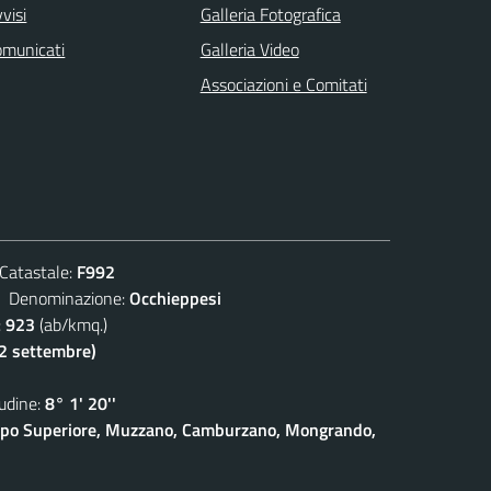
visi
Galleria Fotografica
omunicati
Galleria Video
Associazioni e Comitati
atastale:
F992
enominazione:
Occhieppesi
:
923
(ab/kmq.)
(2 settembre)
dine:
8° 1' 20''
eppo Superiore, Muzzano, Camburzano, Mongrando,