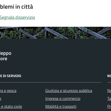
blemi in città
Segnala disservizio
ieppo
iore
E DI SERVIZIO
N
ra e pesca
Giustizia e sicurezza pubblica
No
e
Imprese e commercio
Ta
e stato civile
Mobilità e trasporti
Pr