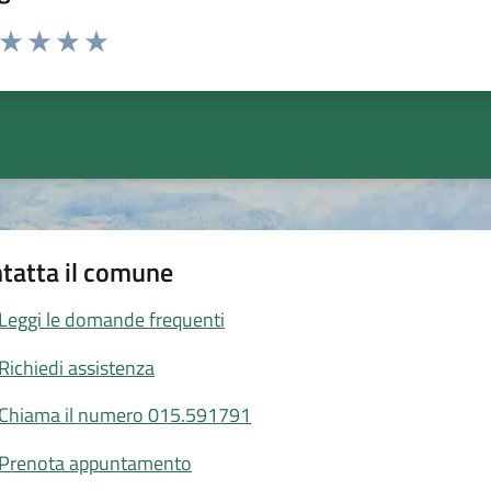
a da 1 a 5 stelle la pagina
ta 1 stelle su 5
Valuta 2 stelle su 5
Valuta 3 stelle su 5
Valuta 4 stelle su 5
Valuta 5 stelle su 5
tatta il comune
Leggi le domande frequenti
Richiedi assistenza
Chiama il numero 015.591791
Prenota appuntamento