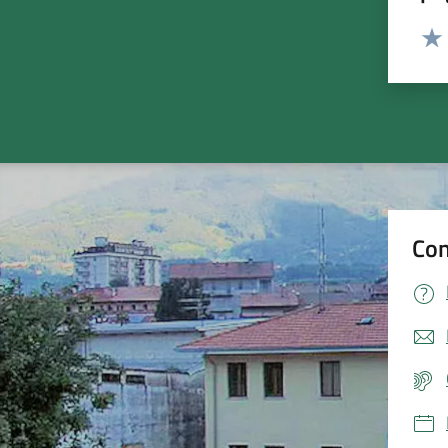
Valut
Valu
Con