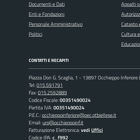
Documenti e Dati
Appalti p
Enti e Fondazioni
Autorizza
Personale Amministrativo
Catasto e
Politici
Cultura 
Educazio
CONTATTI E RECAPITI
Piazza Don G. Scaglia, 1 - 13897 Occhieppo Inferiore (
Tel:
015.591791
Fax:
015.2592889
Codice Fiscale:
00351490024
Partita IVA:
00351490024
P.E.C.:
occhieppoinferiore@pec.ptbiellese.it
Email:
urp@occhieppoinf.it
Fatturazione Elettronica:
vedi
Uffici
Codice IPA:
c_f992