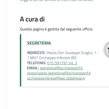
A cura di
Questa pagina è gestita dal seguente ufficio
SEGRETERIA
INDIRIZZO:
Piazza Don Giuseppe Scaglia, 1 -
13897 Occhieppo Inferiore (BI)
TELEFONO:
015 591791 int. 2
EMAIL:
segreteria@occhieppoinf.it
responsabile.segreteria@occhieppoinf.it
occhieppoinferiore@pec.ptbiellese.it