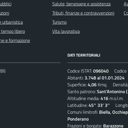
ubblici
Salute, benessere e assistenza
Av
zioni
Tributi, finanze e contravvenzioni
C
 urbanistica
Turismo
e tempo libero
Vita lavorativa
ne e formazione
DATI TERRITORIALI
BI)
Codice ISTAT:
096040
Codice C
Abitanti:
3.748 al 01.01.2024
D
Superficie:
4,06
Kmq. Densità
Santo patrono:
Sant'Antonino 
Altitudine media:
416
m.s.l.m.
Latitudine:
45° 33' 3''
Longitu
Comuni limitrofi:
Biella, Occhi
Ponderano
Frazioni e borgate:
Barazzone