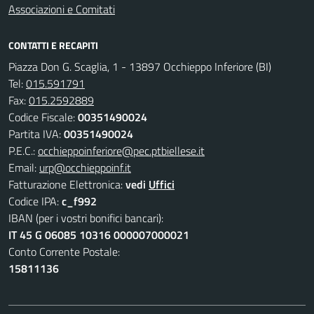
Associazioni e Comitati
CONTATTI E RECAPITI
Piazza Don G. Scaglia, 1 - 13897 Occhieppo Inferiore (BI)
Tel:
015.591791
Fax:
015.2592889
Codice Fiscale:
00351490024
Partita IVA:
00351490024
P.E.C.:
occhieppoinferiore@pec.ptbiellese.it
Email:
urp@occhieppoinf.it
Fatturazione Elettronica:
vedi
Uffici
Codice IPA:
c_f992
IBAN (per i vostri bonifici bancari):
IT 45 G 06085 10316 000007000021
Conto Corrente Postale:
15811136