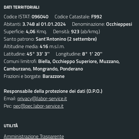
DATI TERRITORIALI
Codice ISTAT:
096040
Codice Catastale:
F992
Abitanti:
3.748 al 01.01.2024
Denominazione:
Occhieppesi
Superficie:
4,06
Kmq. Densità:
923
(ab/kmq.)
Santo patrono:
Sant'Antonino (2 settembre)
Altitudine media:
416
m.s.l.m.
Latitudine:
45° 33' 3''
Longitudine:
8° 1' 20''
Comuni limitrofi:
Biella, Occhieppo Superiore, Muzzano,
Camburzano, Mongrando, Ponderano
Frazioni e borgate:
Barazzone
Responsabile della protezione dei dati (D.P.O.)
Email:
privacy@labor-service.it
Pec:
pec@pec.labor-service.it
UTILITÀ
Amministrazione Trasparente