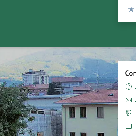
Valut
Valu
Con