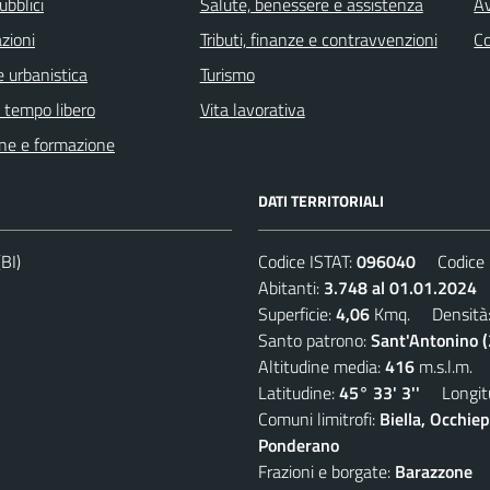
ubblici
Salute, benessere e assistenza
Av
zioni
Tributi, finanze e contravvenzioni
C
 urbanistica
Turismo
e tempo libero
Vita lavorativa
ne e formazione
DATI TERRITORIALI
BI)
Codice ISTAT:
096040
Codice C
Abitanti:
3.748 al 01.01.2024
D
Superficie:
4,06
Kmq. Densità
Santo patrono:
Sant'Antonino 
Altitudine media:
416
m.s.l.m.
Latitudine:
45° 33' 3''
Longitu
Comuni limitrofi:
Biella, Occhi
Ponderano
Frazioni e borgate:
Barazzone