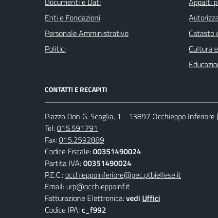
Documenti e Dati
Appalti p
Enti e Fondazioni
Autorizza
Personale Amministrativo
Catasto e
Politici
Cultura 
Educazio
CONTATTI E RECAPITI
Piazza Don G. Scaglia, 1 - 13897 Occhieppo Inferiore (
Tel:
015.591791
Fax:
015.2592889
Codice Fiscale:
00351490024
Partita IVA:
00351490024
P.E.C.:
occhieppoinferiore@pec.ptbiellese.it
Email:
urp@occhieppoinf.it
Fatturazione Elettronica:
vedi
Uffici
Codice IPA:
c_f992