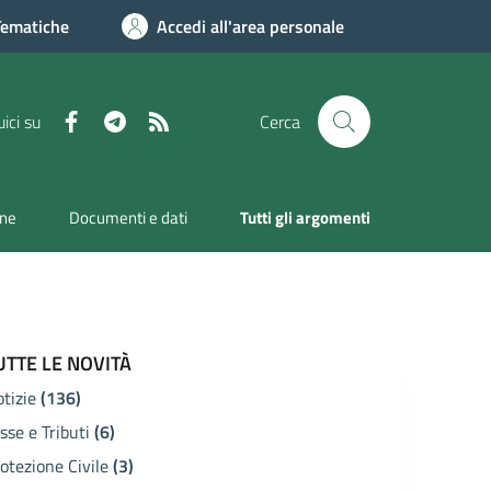
Tematiche
Accedi all'area personale
Facebook
Telegram
RSS
ici su
Cerca
one
Documenti e dati
Tutti gli argomenti
UTTE LE NOVITÀ
otizie
(136)
sse e Tributi
(6)
otezione Civile
(3)