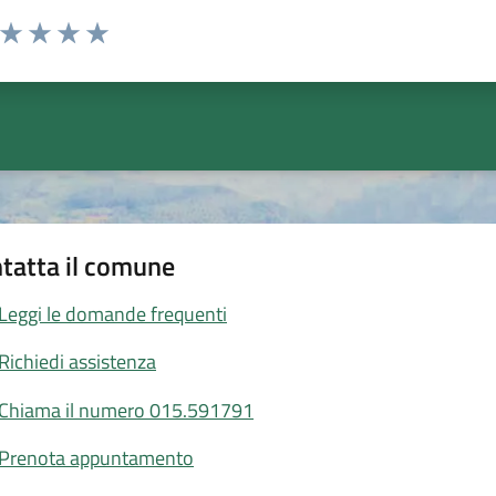
a da 1 a 5 stelle la pagina
ta 1 stelle su 5
Valuta 2 stelle su 5
Valuta 3 stelle su 5
Valuta 4 stelle su 5
Valuta 5 stelle su 5
tatta il comune
Leggi le domande frequenti
Richiedi assistenza
Chiama il numero 015.591791
Prenota appuntamento