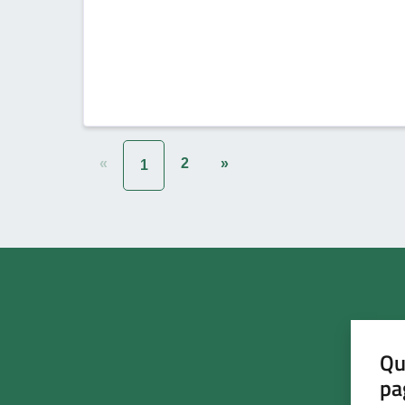
«
2
»
1
Qu
pa