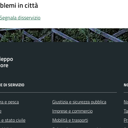
blemi in città
Segnala disservizio
ieppo
iore
E DI SERVIZIO
N
ra e pesca
Giustizia e sicurezza pubblica
No
e
Imprese e commercio
Ta
e stato civile
Mobilità e trasporti
Pr