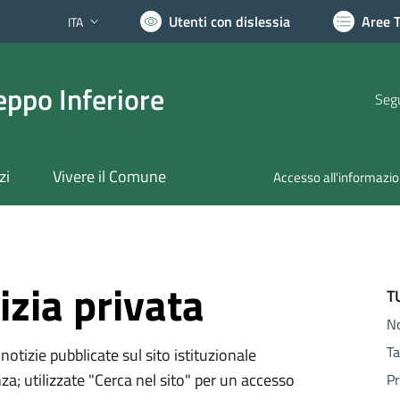
Utenti con dislessia
Aree 
ITA
Lingua attiva:
ppo Inferiore
Segu
zi
Vivere il Comune
Accesso all'informazi
izia privata
T
N
Ta
notizie pubblicate sul sito istituzionale
za; utilizzate "Cerca nel sito" per un accesso
Pr