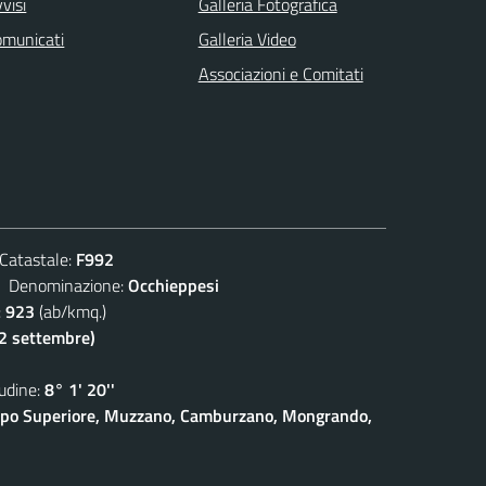
visi
Galleria Fotografica
omunicati
Galleria Video
Associazioni e Comitati
atastale:
F992
enominazione:
Occhieppesi
:
923
(ab/kmq.)
(2 settembre)
dine:
8° 1' 20''
eppo Superiore, Muzzano, Camburzano, Mongrando,