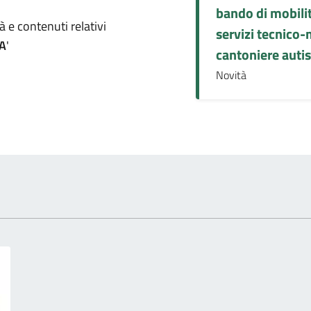
bando di mobili
omento
 e contenuti relativi
servizi tecnico
PA
'
cantoniere autis
Novità