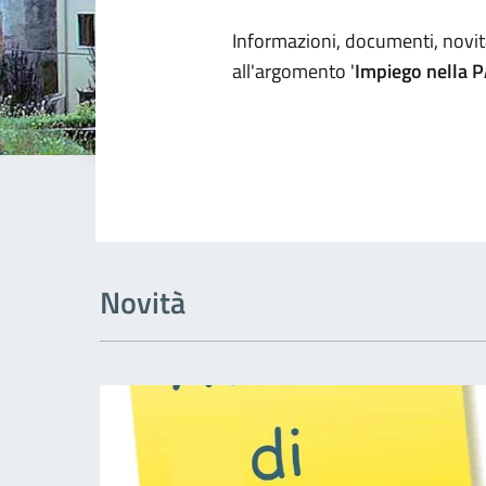
Dettagli arg
Informazioni, documenti, novità
all'argomento '
Impiego nella 
Novità