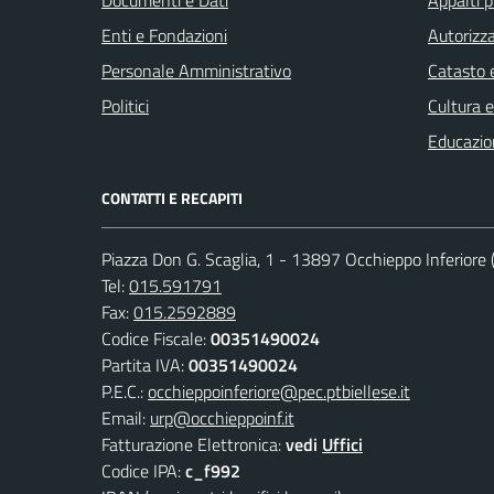
Documenti e Dati
Appalti p
Enti e Fondazioni
Autorizza
Personale Amministrativo
Catasto e
Politici
Cultura 
Educazio
CONTATTI E RECAPITI
Piazza Don G. Scaglia, 1 - 13897 Occhieppo Inferiore (
Tel:
015.591791
Fax:
015.2592889
Codice Fiscale:
00351490024
Partita IVA:
00351490024
P.E.C.:
occhieppoinferiore@pec.ptbiellese.it
Email:
urp@occhieppoinf.it
Fatturazione Elettronica:
vedi
Uffici
Codice IPA:
c_f992