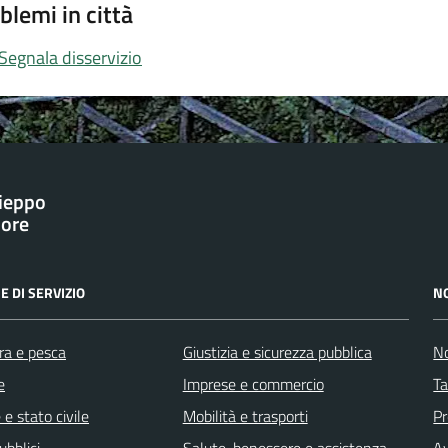
blemi in città
Segnala disservizio
ieppo
iore
E DI SERVIZIO
N
ra e pesca
Giustizia e sicurezza pubblica
No
e
Imprese e commercio
Ta
e stato civile
Mobilità e trasporti
Pr