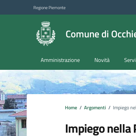
Regione Piemonte
Comune di Occhie
Amministrazione
Novità
Servi
Home
/
Argomenti
/
Impiego ne
Impiego nella