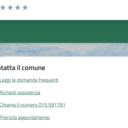
a da 1 a 5 stelle la pagina
ta 1 stelle su 5
Valuta 2 stelle su 5
Valuta 3 stelle su 5
Valuta 4 stelle su 5
Valuta 5 stelle su 5
tatta il comune
Leggi le domande frequenti
Richiedi assistenza
Chiama il numero 015.591791
Prenota appuntamento