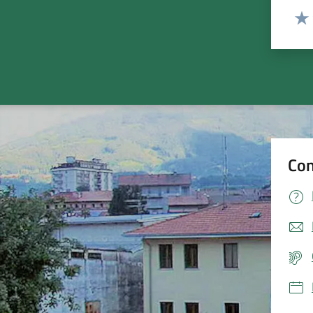
Valut
Valu
Con