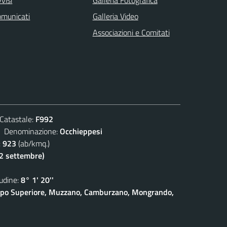
visi
Galleria Fotografica
omunicati
Galleria Video
Associazioni e Comitati
atastale:
F992
enominazione:
Occhieppesi
:
923
(ab/kmq.)
(2 settembre)
dine:
8° 1' 20''
eppo Superiore, Muzzano, Camburzano, Mongrando,