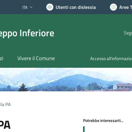
Utenti con dislessia
Aree 
ITA
Lingua attiva:
ppo Inferiore
Segu
zi
Vivere il Comune
Accesso all'informazi
lla PA
 PA
Potrebbe interessarti...