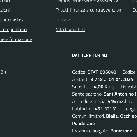
ubblici
Salute, benessere e assistenza
Av
zioni
Tributi, finanze e contravvenzioni
C
 urbanistica
Turismo
e tempo libero
Vita lavorativa
ne e formazione
DATI TERRITORIALI
BI)
Codice ISTAT:
096040
Codice C
Abitanti:
3.748 al 01.01.2024
D
Superficie:
4,06
Kmq. Densità
Santo patrono:
Sant'Antonino 
Altitudine media:
416
m.s.l.m.
Latitudine:
45° 33' 3''
Longitu
Comuni limitrofi:
Biella, Occhi
Ponderano
Frazioni e borgate:
Barazzone