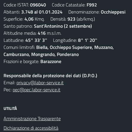
Codice ISTAT:
096040
Codice Catastale:
F992
Abitanti:
3.748 al 01.01.2024
Denominazione:
Occhieppesi
Superficie:
4,06
Kmq. Densità:
923
(ab/kmq.)
Santo patrono:
Sant'Antonino (2 settembre)
Altitudine media:
416
m.s.l.m.
Latitudine:
45° 33' 3''
Longitudine:
8° 1' 20''
Comuni limitrofi:
Biella, Occhieppo Superiore, Muzzano,
Camburzano, Mongrando, Ponderano
Frazioni e borgate:
Barazzone
Responsabile della protezione dei dati (D.P.O.)
Email:
privacy@labor-service.it
Pec:
pec@pec.labor-service.it
UTILITÀ
Amministrazione Trasparente
Dichiarazione di accessibilità