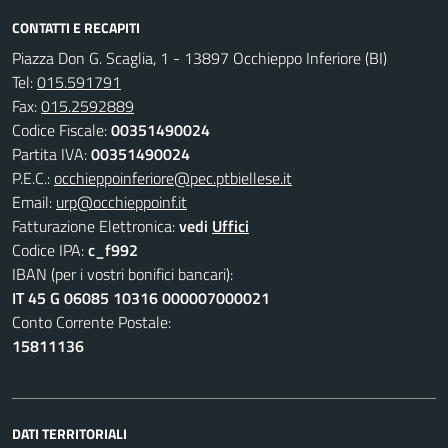
CONTATTI E RECAPITI
Piazza Don G. Scaglia, 1 - 13897 Occhieppo Inferiore (BI)
Tel:
015.591791
Fax:
015.2592889
Codice Fiscale:
00351490024
Partita IVA:
00351490024
P.E.C.:
occhieppoinferiore@pec.ptbiellese.it
Email:
urp@occhieppoinf.it
Fatturazione Elettronica:
vedi
Uffici
Codice IPA:
c_f992
IBAN (per i vostri bonifici bancari):
IT 45 G 06085 10316 000007000021
Conto Corrente Postale:
15811136
DATI TERRITORIALI